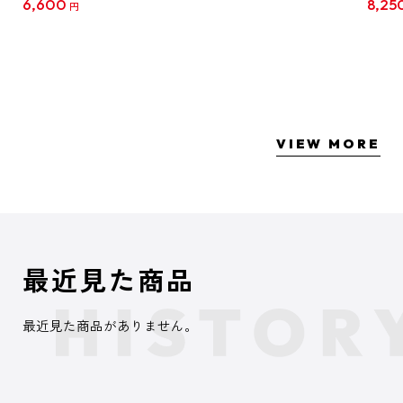
6,600
8,25
円
クリア
【1B
VIEW MORE
最近見た商品
最近見た商品がありません。