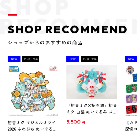
SHOP RECOMMEND
ショップからのおすすめの商品
「初音ミク×招き猫」初音
ミク 白猫 ぬいぐるみ スタ
ンダード Art by らっす
5,500
初音ミク マジカルミライ
【カド
円
2026 ふわぷち ぬいぐるみ
探偵コ
L
探偵コ