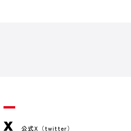
X
公式X（twitter）