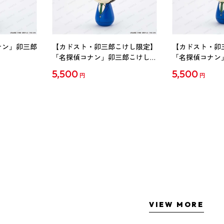
ナン」卯三郎
【カドスト・卯三郎こけし限定】
【カドスト・卯
「名探偵コナン」卯三郎こけし
「名探偵コナン
工藤新一
毛利蘭
5,500
5,500
円
円
VIEW MORE