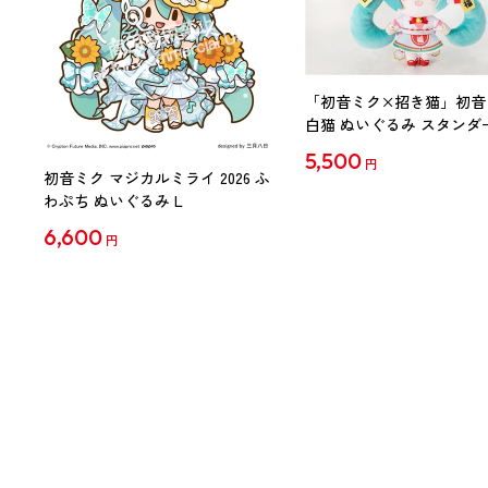
「初音ミク×招き猫」初音
白猫 ぬいぐるみ スタンダ
Art by らっす
5,500
円
初音ミク マジカルミライ 2026 ふ
わぷち ぬいぐるみ L
6,600
円