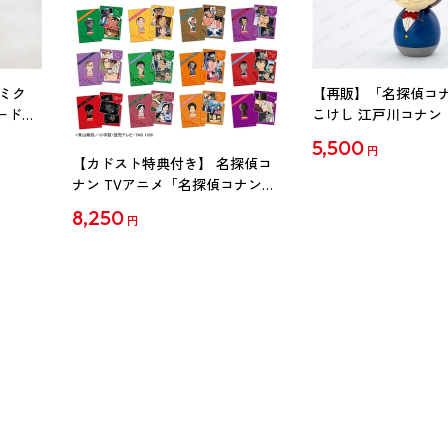
ミク
【再販】「名探偵コ
ード
こけし 江戸川コナン
5,500
円
【カドスト特典付き】 名探偵コ
ナン TVアニメ「名探偵コナン」
30周年記念クリアファイル Vol.2
8,250
円
【1BOX】