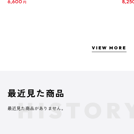
6,600
8,25
円
クリア
【1B
VIEW MORE
最近見た商品
最近見た商品がありません。