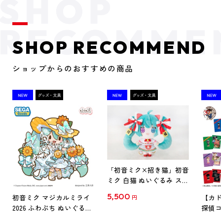
SHOP RECOMMEND
ショップからのおすすめの商品
「初音ミク×招き猫」初音
ミク 白猫 ぬいぐるみ スタ
ンダード Art by らっす
5,500
初音ミク マジカルミライ
【カド
円
2026 ふわぷち ぬいぐるみ
探偵コ
L
探偵コ