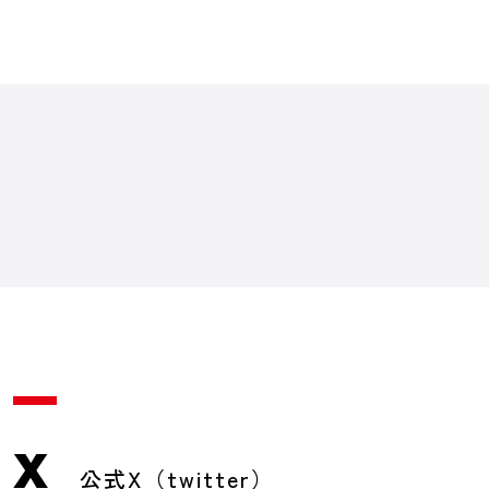
X
公式X（twitter）