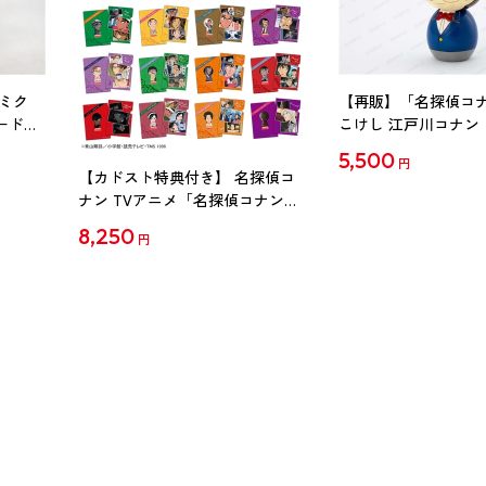
ミク
【再販】「名探偵コ
ード
こけし 江戸川コナン
5,500
円
【カドスト特典付き】 名探偵コ
ナン TVアニメ「名探偵コナン」
30周年記念クリアファイル Vol.2
8,250
円
【1BOX】