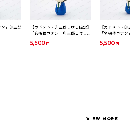
ナン」卯三郎
【カドスト・卯三郎こけし限定】
【カドスト・卯
「名探偵コナン」卯三郎こけし
「名探偵コナン
工藤新一
毛利蘭
5,500
5,500
円
円
VIEW MORE