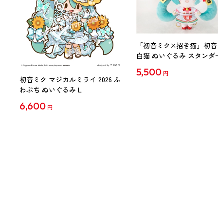
「初音ミク×招き猫」初音
白猫 ぬいぐるみ スタンダ
Art by らっす
5,500
円
初音ミク マジカルミライ 2026 ふ
わぷち ぬいぐるみ L
6,600
円