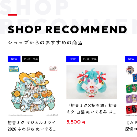
SHOP RECOMMEND
ショップからのおすすめの商品
「初音ミク×招き猫」初音
ミク 白猫 ぬいぐるみ スタ
ンダード Art by らっす
5,500
初音ミク マジカルミライ
【カド
円
2026 ふわぷち ぬいぐるみ
探偵コ
L
探偵コ