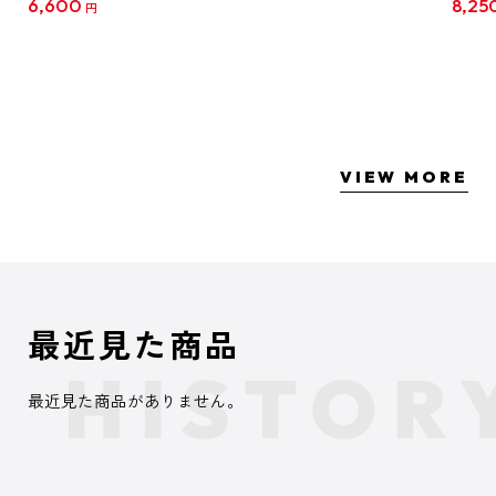
6,600
8,25
円
クリア
【1B
VIEW MORE
最近見た商品
最近見た商品がありません。