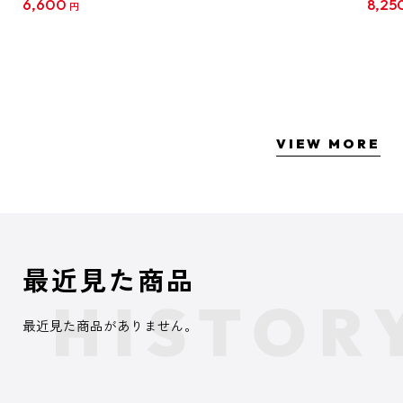
6,600
8,25
円
クリア
【1B
VIEW MORE
最近見た商品
最近見た商品がありません。