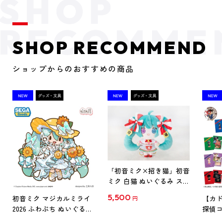
SHOP RECOMMEND
ショップからのおすすめの商品
「初音ミク×招き猫」初音
ミク 白猫 ぬいぐるみ スタ
ンダード Art by らっす
5,500
初音ミク マジカルミライ
【カド
円
2026 ふわぷち ぬいぐるみ
探偵コ
L
探偵コ