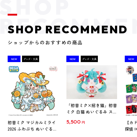
SHOP RECOMMEND
ショップからのおすすめの商品
「初音ミク×招き猫」初音
ミク 白猫 ぬいぐるみ スタ
ンダード Art by らっす
5,500
初音ミク マジカルミライ
【カド
円
2026 ふわぷち ぬいぐるみ
探偵コ
L
探偵コ