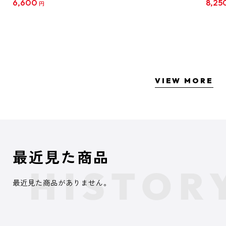
6,600
8,25
円
クリア
【1B
VIEW MORE
最近見た商品
最近見た商品がありません。