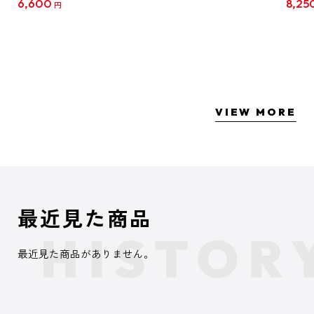
6,600
8,25
円
クリア
【1B
VIEW MORE
最近見た商品
最近見た商品がありません。