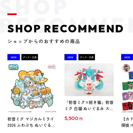
SHOP RECOMMEND
ショップからのおすすめの商品
「初音ミク×招き猫」初音
ミク 白猫 ぬいぐるみ スタ
ンダード Art by らっす
5,500
初音ミク マジカルミライ
【カド
円
2026 ふわぷち ぬいぐるみ
探偵コ
L
探偵コ