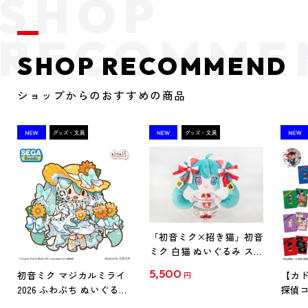
SHOP RECOMMEND
ショップからのおすすめの商品
「初音ミク×招き猫」初音
ミク 白猫 ぬいぐるみ スタ
ンダード Art by らっす
5,500
初音ミク マジカルミライ
【カド
円
2026 ふわぷち ぬいぐるみ
探偵コ
L
探偵コ