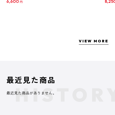
6,600
8,25
円
クリア
【1B
VIEW MORE
最近見た商品
最近見た商品がありません。