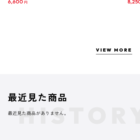
6,600
8,25
円
クリア
【1B
VIEW MORE
最近見た商品
最近見た商品がありません。