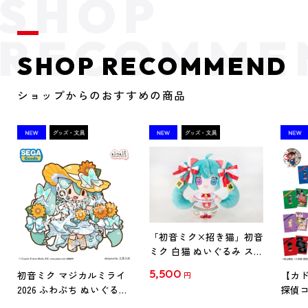
SHOP RECOMMEND
ショップからのおすすめの商品
「初音ミク×招き猫」初音
ミク 白猫 ぬいぐるみ スタ
ンダード Art by らっす
5,500
初音ミク マジカルミライ
【カド
円
2026 ふわぷち ぬいぐるみ
探偵コ
L
探偵コ