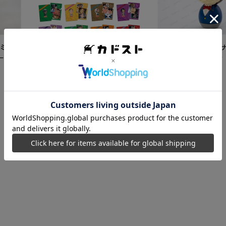
ミク
【再販】「名探偵コ
ード
こけし 江戸川コナン
5,500
円
【カドスト特典付き】 名探偵コ
ナン TVアニメ「名探偵コナン」
30周年記念クリアファイル Vol.2
8,250
円
【1BOX】