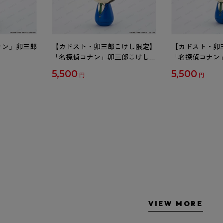
ナン」卯三郎
【カドスト・卯三郎こけし限定】
【カドスト・卯
「名探偵コナン」卯三郎こけし
「名探偵コナン
工藤新一
毛利蘭
5,500
5,500
円
円
VIEW MORE