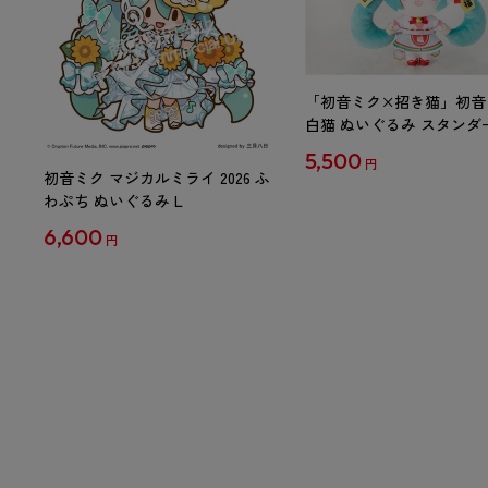
「初音ミク×招き猫」初音
白猫 ぬいぐるみ スタンダ
Art by らっす
5,500
円
初音ミク マジカルミライ 2026 ふ
わぷち ぬいぐるみ L
6,600
円