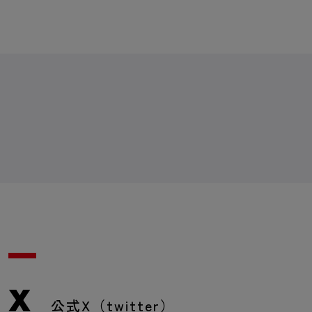
X
公式X（twitter）