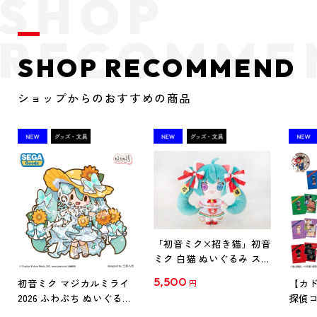
SHOP RECOMMEND
ショップからのおすすめの商品
「初音ミク×招き猫」初音
ミク 白猫 ぬいぐるみ スタ
ンダード Art by らっす
5,500
初音ミク マジカルミライ
【カド
円
2026 ふわぷち ぬいぐるみ
探偵コ
L
探偵コ