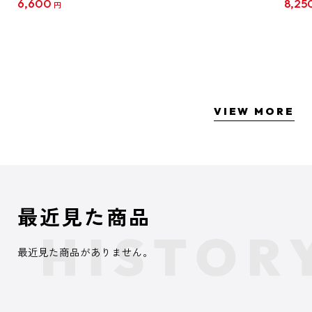
6,600
8,25
円
クリア
【1B
VIEW MORE
最近見た商品
最近見た商品がありません。