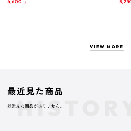
6,600
8,25
円
クリア
【1B
VIEW MORE
最近見た商品
最近見た商品がありません。