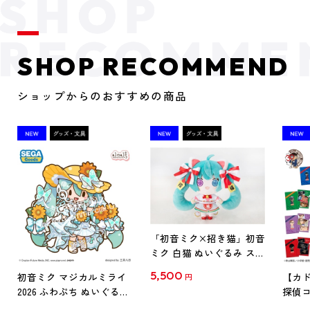
SHOP RECOMMEND
ショップからのおすすめの商品
「初音ミク×招き猫」初音
ミク 白猫 ぬいぐるみ スタ
ンダード Art by らっす
5,500
初音ミク マジカルミライ
【カド
円
2026 ふわぷち ぬいぐるみ
探偵コ
L
探偵コ