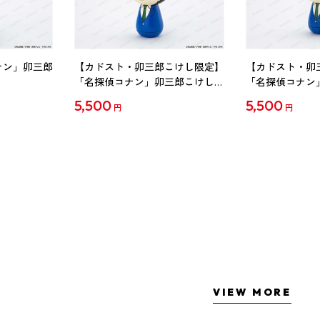
ナン」卯三郎
【カドスト・卯三郎こけし限定】
【カドスト・卯
「名探偵コナン」卯三郎こけし
「名探偵コナン
工藤新一
毛利蘭
5,500
5,500
円
円
VIEW MORE