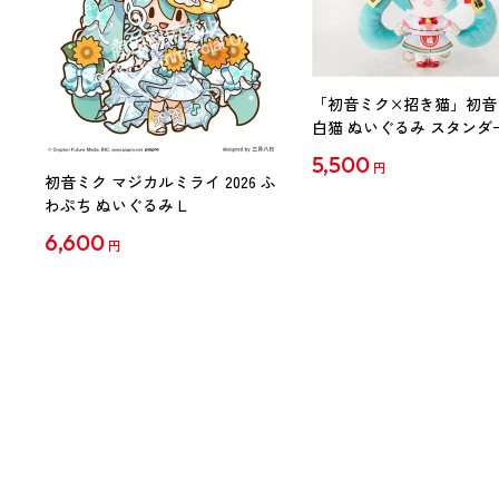
「初音ミク×招き猫」初音
白猫 ぬいぐるみ スタンダ
Art by らっす
5,500
円
初音ミク マジカルミライ 2026 ふ
わぷち ぬいぐるみ L
6,600
円