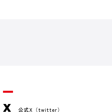
X
公式X（twitter）