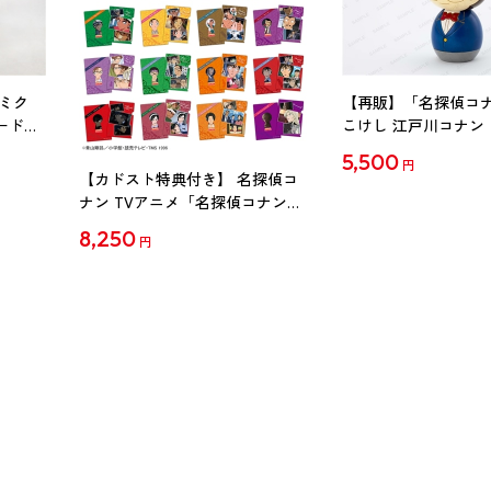
ミク
【再販】「名探偵コ
ード
こけし 江戸川コナン
5,500
円
【カドスト特典付き】 名探偵コ
ナン TVアニメ「名探偵コナン」
30周年記念クリアファイル Vol.2
8,250
円
【1BOX】