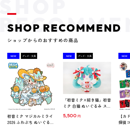
SHOP RECOMMEND
ショップからのおすすめの商品
「初音ミク×招き猫」初音
ミク 白猫 ぬいぐるみ スタ
ンダード Art by らっす
5,500
初音ミク マジカルミライ
【カド
円
2026 ふわぷち ぬいぐるみ
探偵コ
L
探偵コ