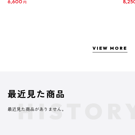
6,600
8,25
円
クリア
【1B
VIEW MORE
最近見た商品
最近見た商品がありません。