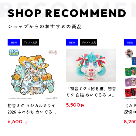
SHOP RECOMMEND
ショップからのおすすめの商品
「初音ミク×招き猫」初音
ミク 白猫 ぬいぐるみ スタ
ンダード Art by らっす
5,500
初音ミク マジカルミライ
【カド
円
2026 ふわぷち ぬいぐるみ
探偵コ
L
探偵コ
6,600
8,25
円
クリア
【1B