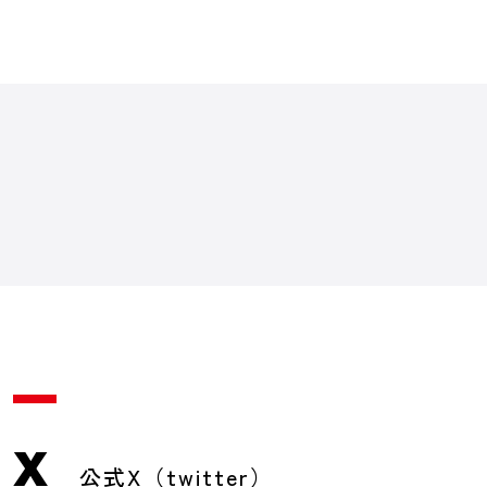
X
公式X（twitter）