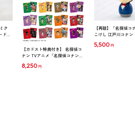
ミク
【再販】「名探偵コ
ード
こけし 江戸川コナン
5,500
円
【カドスト特典付き】 名探偵コ
ナン TVアニメ「名探偵コナン」
30周年記念クリアファイル Vol.2
8,250
円
【1BOX】