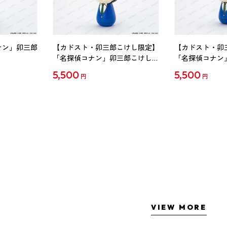
ナン」卯三郎
【カドスト・卯三郎こけし限定】
【カドスト・卯
「名探偵コナン」卯三郎こけし
「名探偵コナン
工藤新一
毛利蘭
5,500
5,500
円
円
VIEW MORE