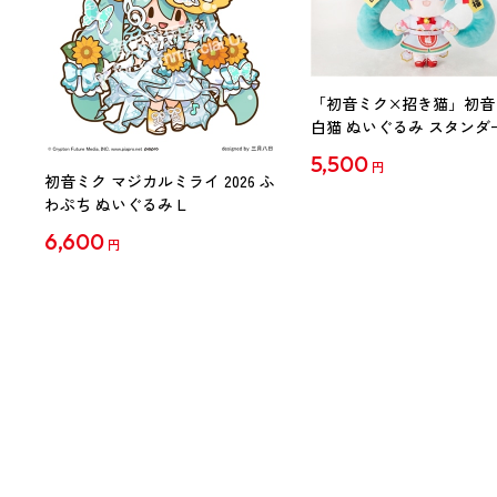
「初音ミク×招き猫」初音
白猫 ぬいぐるみ スタンダ
Art by らっす
5,500
円
初音ミク マジカルミライ 2026 ふ
わぷち ぬいぐるみ L
6,600
円