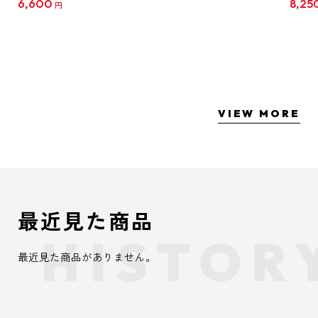
6,600
8,25
円
クリア
【1B
VIEW MORE
最近見た商品
最近見た商品がありません。