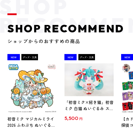
SHOP RECOMMEND
ショップからのおすすめの商品
「初音ミク×招き猫」初音
ミク 白猫 ぬいぐるみ スタ
ンダード Art by らっす
5,500
初音ミク マジカルミライ
【カド
円
2026 ふわぷち ぬいぐるみ
探偵コ
L
探偵コ