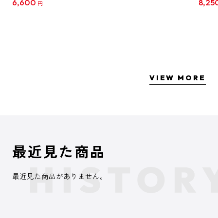
6,600
8,25
円
クリア
【1B
VIEW MORE
最近見た商品
最近見た商品がありません。