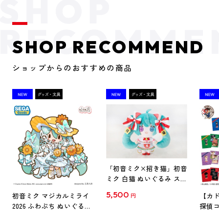
SHOP RECOMMEND
ショップからのおすすめの商品
「初音ミク×招き猫」初音
ミク 白猫 ぬいぐるみ スタ
ンダード Art by らっす
5,500
初音ミク マジカルミライ
【カド
円
2026 ふわぷち ぬいぐるみ
探偵コ
L
探偵コ