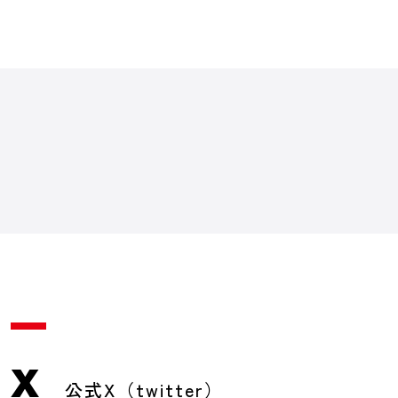
X
公式X（twitter）