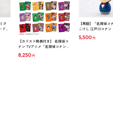
ミク
【再販】「名探偵コ
ード
こけし 江戸川コナン
5,500
円
【カドスト特典付き】 名探偵コ
ナン TVアニメ「名探偵コナン」
30周年記念クリアファイル Vol.2
8,250
円
【1BOX】