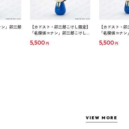
ナン」卯三郎
【カドスト・卯三郎こけし限定】
【カドスト・卯
「名探偵コナン」卯三郎こけし
「名探偵コナン
工藤新一
毛利蘭
5,500
5,500
円
円
VIEW MORE