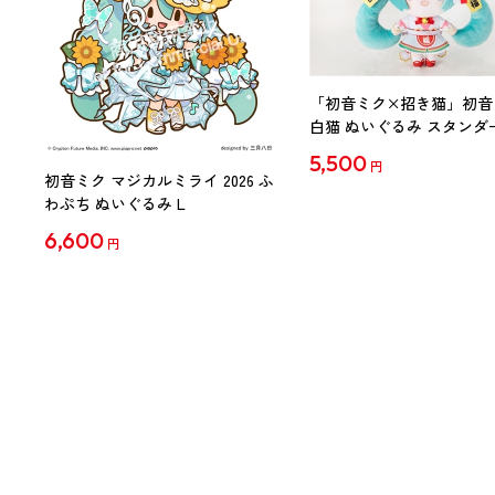
「初音ミク×招き猫」初音
白猫 ぬいぐるみ スタンダ
Art by らっす
5,500
円
初音ミク マジカルミライ 2026 ふ
わぷち ぬいぐるみ L
6,600
円