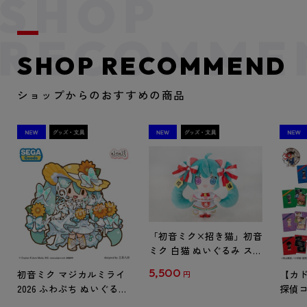
SHOP RECOMMEND
ショップからのおすすめの商品
「初音ミク×招き猫」初音
ミク 白猫 ぬいぐるみ スタ
ンダード Art by らっす
5,500
初音ミク マジカルミライ
【カド
円
2026 ふわぷち ぬいぐるみ
探偵コ
L
探偵コ