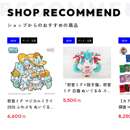
SHOP RECOMMEND
ショップからのおすすめの商品
「初音ミク×招き猫」初音
ミク 白猫 ぬいぐるみ スタ
ンダード Art by らっす
5,500
初音ミク マジカルミライ
【カド
円
2026 ふわぷち ぬいぐるみ
探偵コ
L
探偵コ
6,600
8,25
円
クリア
【1B