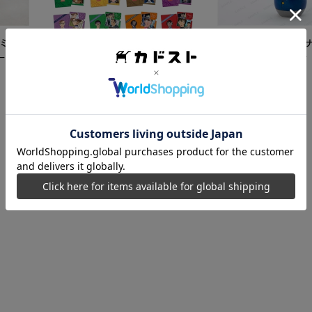
ミク
【再販】「名探偵コ
ード
こけし 江戸川コナン
5,500
円
【カドスト特典付き】 名探偵コ
ナン TVアニメ「名探偵コナン」
30周年記念クリアファイル Vol.2
8,250
円
【1BOX】