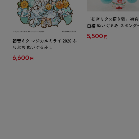
「初音ミク×招き猫」初音
白猫 ぬいぐるみ スタンダ
Art by らっす
5,500
円
初音ミク マジカルミライ 2026 ふ
わぷち ぬいぐるみ L
6,600
円