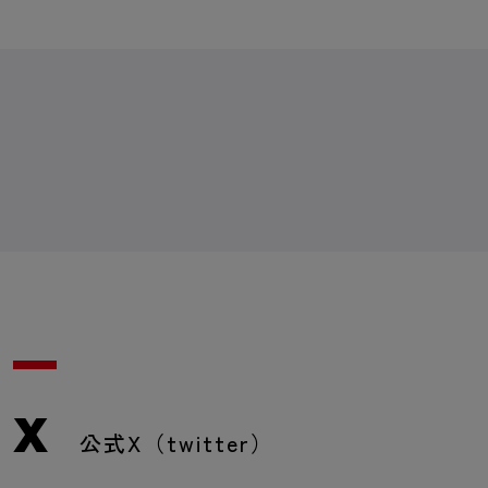
X
公式X（twitter）