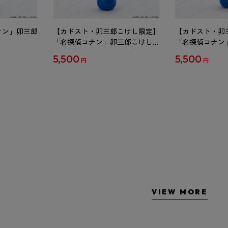
ナン」卯三郎
【カドスト・卯三郎こけし限定】
【カドスト・卯
「名探偵コナン」卯三郎こけし
「名探偵コナン
工藤新一
毛利蘭
5,500
5,500
円
円
VIEW MORE