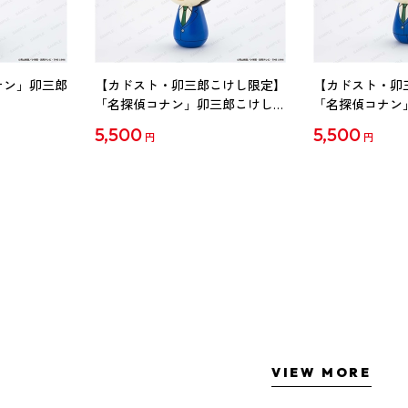
ナン」卯三郎
【カドスト・卯三郎こけし限定】
【カドスト・卯
「名探偵コナン」卯三郎こけし
「名探偵コナン
工藤新一
毛利蘭
5,500
5,500
円
円
VIEW MORE