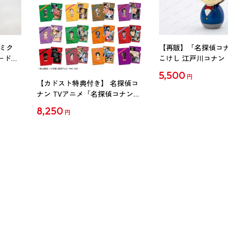
ミク
【再販】「名探偵コ
ード
こけし 江戸川コナン
5,500
円
【カドスト特典付き】 名探偵コ
ナン TVアニメ「名探偵コナン」
30周年記念クリアファイル Vol.2
8,250
円
【1BOX】