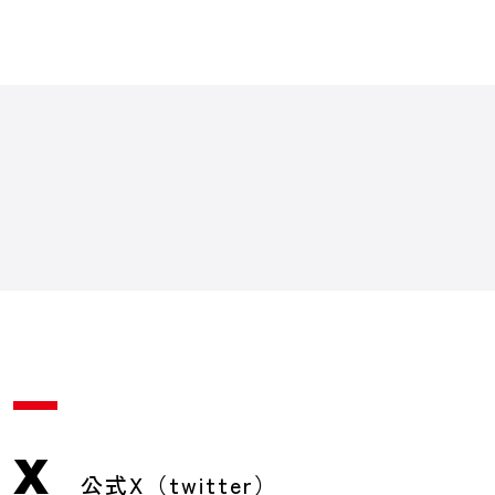
X
公式X（twitter）