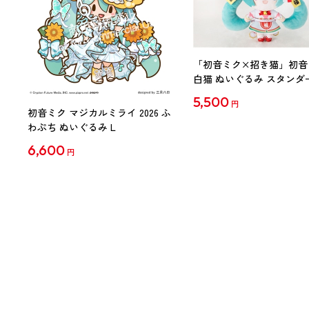
「初音ミク×招き猫」初音
白猫 ぬいぐるみ スタンダ
Art by らっす
5,500
円
初音ミク マジカルミライ 2026 ふ
わぷち ぬいぐるみ L
6,600
円