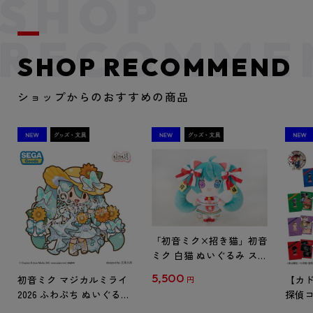
SHOP RECOMMEND
ショップからのおすすめの商品
「初音ミク×招き猫」初音
ミク 白猫 ぬいぐるみ スタ
ンダード Art by らっす
5,500
初音ミク マジカルミライ
【カド
円
2026 ふわぷち ぬいぐるみ
探偵コ
L
探偵コ