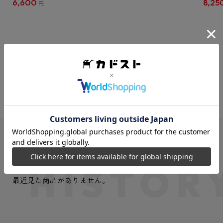
6,600
8,25
円
クリア
【1B
VIEW MORE
最近見た商品
最近見た商品がありません。