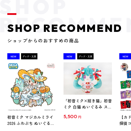
SHOP RECOMMEND
ショップからのおすすめの商品
「初音ミク×招き猫」初音
ミク 白猫 ぬいぐるみ スタ
ンダード Art by らっす
5,500
初音ミク マジカルミライ
【カド
円
2026 ふわぷち ぬいぐるみ
探偵コ
L
探偵コ