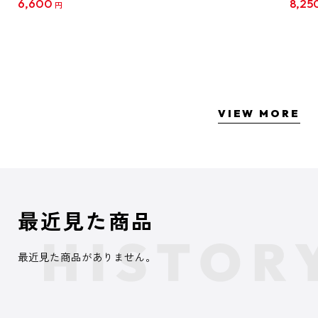
6,600
8,25
円
クリア
【1B
VIEW MORE
最近見た商品
最近見た商品がありません。