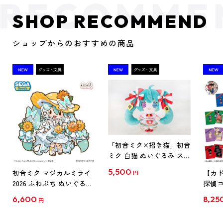
SHOP RECOMMEND
ショップからのおすすめの商品
「初音ミク×招き猫」初音
ミク 白猫 ぬいぐるみ スタ
ンダード Art by らっす
5,500
初音ミク マジカルミライ
【カド
円
2026 ふわぷち ぬいぐるみ
探偵コ
L
探偵コ
6,600
8,25
円
クリア
【1B