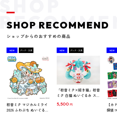
SHOP RECOMMEND
ショップからのおすすめの商品
「初音ミク×招き猫」初音
ミク 白猫 ぬいぐるみ スタ
ンダード Art by らっす
5,500
初音ミク マジカルミライ
【カド
円
2026 ふわぷち ぬいぐるみ
探偵コ
L
探偵コ