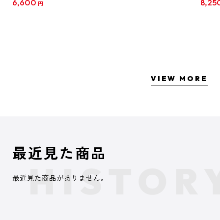
6,600
8,25
円
クリア
【1B
VIEW MORE
最近見た商品
最近見た商品がありません。