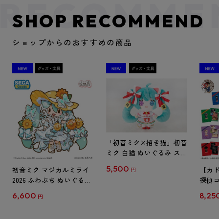
SHOP RECOMMEND
ショップからのおすすめの商品
「初音ミク×招き猫」初音
ミク 白猫 ぬいぐるみ スタ
ンダード Art by らっす
5,500
初音ミク マジカルミライ
【カド
円
2026 ふわぷち ぬいぐるみ
探偵コ
L
探偵コ
6,600
8,25
円
クリア
【1B