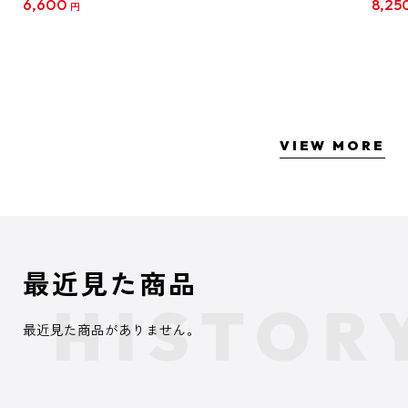
6,600
8,25
円
クリア
【1B
VIEW MORE
最近見た商品
最近見た商品がありません。