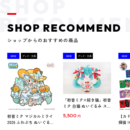
SHOP RECOMMEND
ショップからのおすすめの商品
「初音ミク×招き猫」初音
ミク 白猫 ぬいぐるみ スタ
ンダード Art by らっす
5,500
初音ミク マジカルミライ
【カド
円
2026 ふわぷち ぬいぐるみ
探偵コ
L
探偵コ