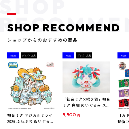
SHOP RECOMMEND
ショップからのおすすめの商品
「初音ミク×招き猫」初音
ミク 白猫 ぬいぐるみ スタ
ンダード Art by らっす
5,500
初音ミク マジカルミライ
【カド
円
2026 ふわぷち ぬいぐるみ
探偵コ
L
探偵コ