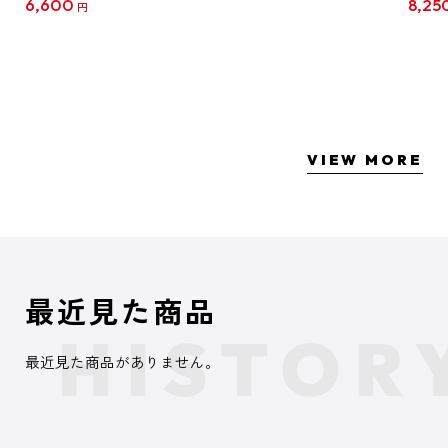
6,600
8,25
円
クリア
【1B
VIEW MORE
最近見た商品
最近見た商品がありません。