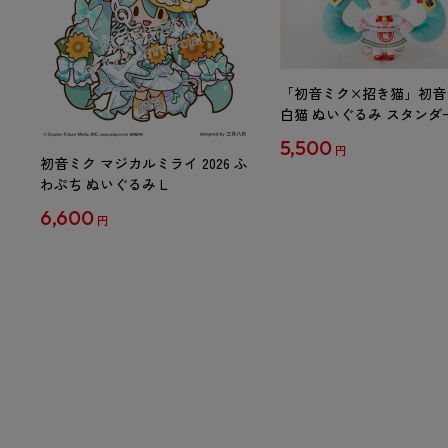
「初音ミク×招き猫」初音
白猫 ぬいぐるみ スタンダ
Art by らっす
5,500
円
初音ミク マジカルミライ 2026 ふ
わぷち ぬいぐるみ L
6,600
円