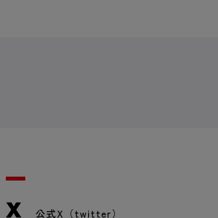
X
公式X（twitter）