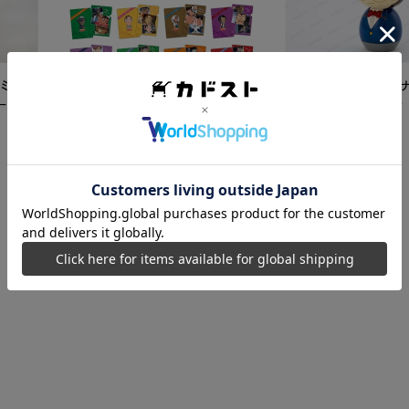
ミク
【再販】「名探偵コ
ード
こけし 江戸川コナン
5,500
円
【カドスト特典付き】 名探偵コ
ナン TVアニメ「名探偵コナン」
30周年記念クリアファイル Vol.2
8,250
円
【1BOX】