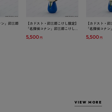
ナン」卯三郎
【カドスト・卯三郎こけし限定】
【カドスト・卯
「名探偵コナン」卯三郎こけし
「名探偵コナン
工藤新一
毛利蘭
5,500
5,500
円
円
VIEW MORE