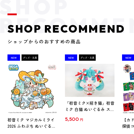
SHOP RECOMMEND
ショップからのおすすめの商品
「初音ミク×招き猫」初音
ミク 白猫 ぬいぐるみ スタ
ンダード Art by らっす
5,500
初音ミク マジカルミライ
【カド
円
2026 ふわぷち ぬいぐるみ
探偵コ
L
探偵コ