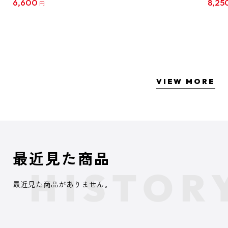
6,600
8,25
円
クリア
【1B
VIEW MORE
最近見た商品
最近見た商品がありません。