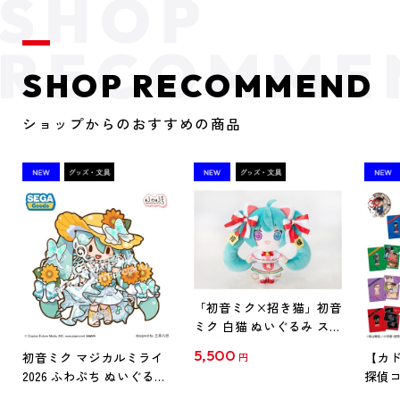
SHOP RECOMMEND
ショップからのおすすめの商品
「初音ミク×招き猫」初音
ミク 白猫 ぬいぐるみ スタ
ンダード Art by らっす
5,500
初音ミク マジカルミライ
【カド
円
2026 ふわぷち ぬいぐるみ
探偵コ
L
探偵コ