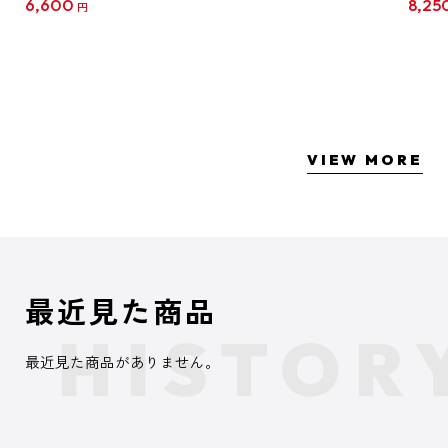
6,600
8,25
円
クリア
【1B
VIEW MORE
最近見た商品
最近見た商品がありません。