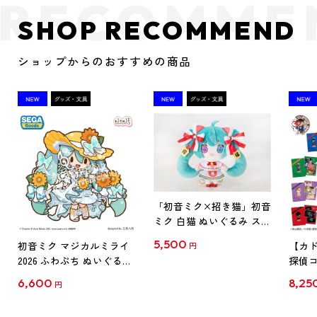
SHOP RECOMMEND
ショップからのおすすめの商品
「初音ミク×招き猫」初音
ミク 白猫 ぬいぐるみ スタ
ンダード Art by らっす
5,500
初音ミク マジカルミライ
【カド
円
2026 ふわぷち ぬいぐるみ
探偵コ
L
探偵コ
6,600
8,25
円
クリア
【1B