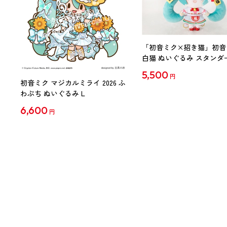
「初音ミク×招き猫」初音
白猫 ぬいぐるみ スタンダ
Art by らっす
5,500
円
初音ミク マジカルミライ 2026 ふ
わぷち ぬいぐるみ L
6,600
円