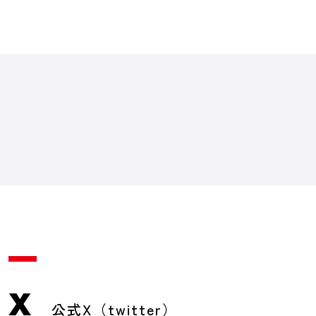
X
公式X（twitter）