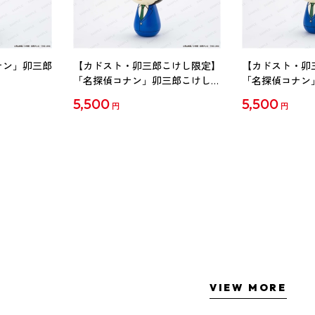
ナン」卯三郎
【カドスト・卯三郎こけし限定】
【カドスト・卯
「名探偵コナン」卯三郎こけし
「名探偵コナン
工藤新一
毛利蘭
5,500
5,500
円
円
VIEW MORE