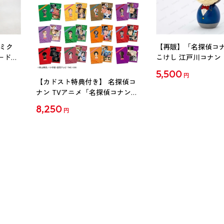
ミク
【再販】「名探偵コ
ード
こけし 江戸川コナン
5,500
円
【カドスト特典付き】 名探偵コ
ナン TVアニメ「名探偵コナン」
30周年記念クリアファイル Vol.2
8,250
円
【1BOX】