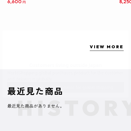
6,600
8,25
円
クリア
【1B
VIEW MORE
最近見た商品
最近見た商品がありません。