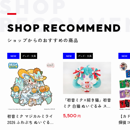
SHOP RECOMMEND
ショップからのおすすめの商品
「初音ミク×招き猫」初音
ミク 白猫 ぬいぐるみ スタ
ンダード Art by らっす
5,500
初音ミク マジカルミライ
【カド
円
2026 ふわぷち ぬいぐるみ
探偵コ
L
探偵コ