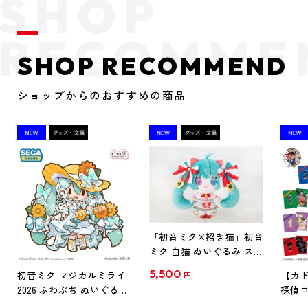
SHOP RECOMMEND
ショップからのおすすめの商品
「初音ミク×招き猫」初音
ミク 白猫 ぬいぐるみ スタ
ンダード Art by らっす
5,500
初音ミク マジカルミライ
【カド
円
2026 ふわぷち ぬいぐるみ
探偵コ
L
探偵コ