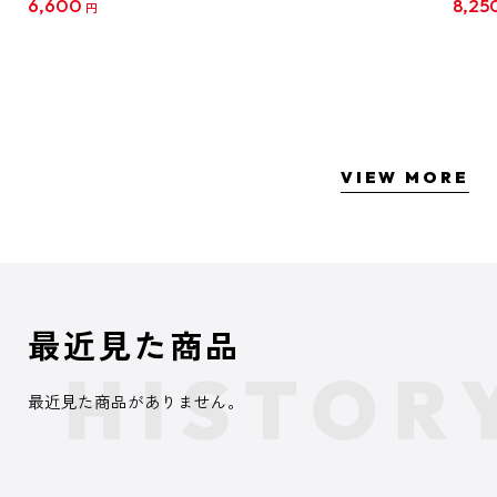
6,600
8,25
円
クリア
【1B
VIEW MORE
最近見た商品
最近見た商品がありません。