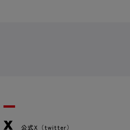
X
公式X（twitter）