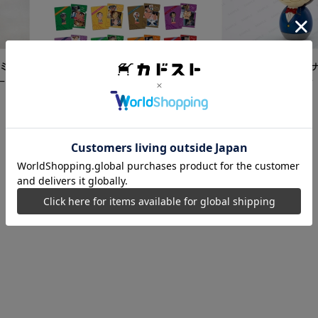
ミク
【再販】「名探偵コ
ード
こけし 江戸川コナン
5,500
円
【カドスト特典付き】 名探偵コ
ナン TVアニメ「名探偵コナン」
30周年記念クリアファイル Vol.2
8,250
円
【1BOX】