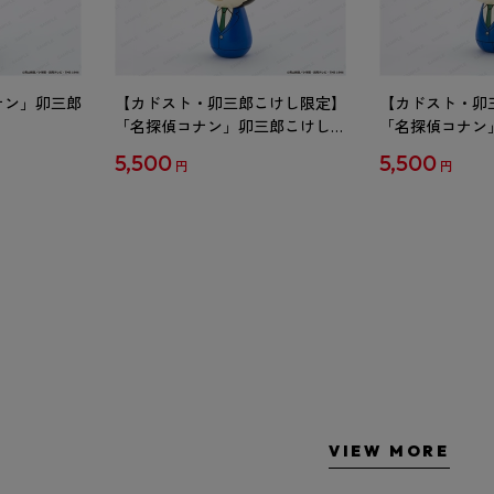
ナン」卯三郎
【カドスト・卯三郎こけし限定】
【カドスト・卯
「名探偵コナン」卯三郎こけし
「名探偵コナン
工藤新一
毛利蘭
5,500
5,500
円
円
VIEW MORE