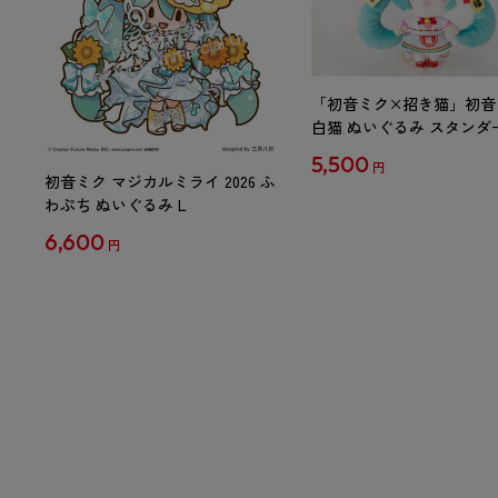
「初音ミク×招き猫」初音
白猫 ぬいぐるみ スタンダ
Art by らっす
5,500
円
初音ミク マジカルミライ 2026 ふ
わぷち ぬいぐるみ L
6,600
円