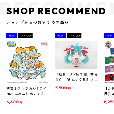
SHOP RECOMMEND
ショップからのおすすめの商品
「初音ミク×招き猫」初音
ミク 白猫 ぬいぐるみ スタ
ンダード Art by らっす
5,500
初音ミク マジカルミライ
【カド
円
2026 ふわぷち ぬいぐるみ
探偵コ
L
探偵コ
6,600
8,25
円
クリア
【1B